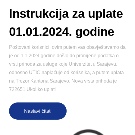
Instrukcija za uplate
01.01.2024. godine
Poštovani korisnici, ovim putem vas obavještavamo da
je od 1.1.2024 godine došlo do promjene podatka o
vrsti prihoda za usluge koje Univerzitet u Sarajevu,
odnosno UTIC naplaćuje od korisnika, a putem uplata
na Trezor Kantona Sarajevo. Nova vrsta prihoda je
722651.Ukoliko uplati
Nastavi čitati