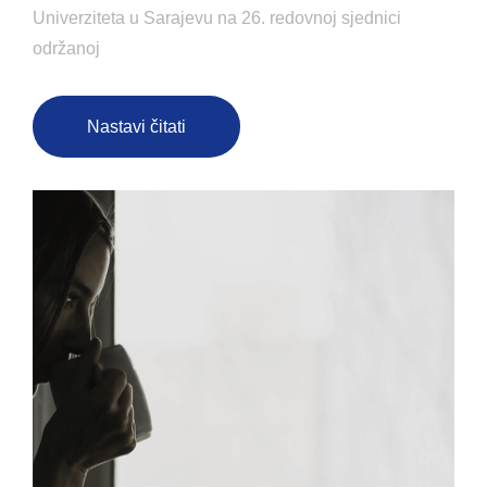
Univerziteta u Sarajevu na 26. redovnoj sjednici
održanoj
Nastavi čitati