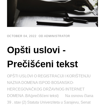
OCTOBER 04, 2022
OD ADMINISTRATOR
Opšti uslovi -
Prečišćeni tekst
OPŠTI USLOVI O REGISTRACIJI I KORIŠTENJU
NAZIVA DOMENA ISPOD BOSANSKO-
HERCEGOVAČKOG DRŽAVNOG INTERNET
DOMENA .BA(prečišćeni tekst) Na osnovu člana
39 . stav (2) Statuta Univerziteta u Sarajevu, Senat