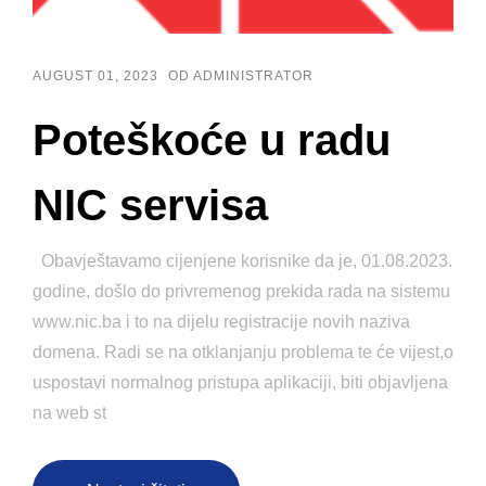
AUGUST 01, 2023
OD ADMINISTRATOR
Poteškoće u radu
NIC servisa
Obavještavamo cijenjene korisnike da je, 01.08.2023.
godine, došlo do privremenog prekida rada na sistemu
www.nic.ba i to na dijelu registracije novih naziva
domena. Radi se na otklanjanju problema te će vijest,o
uspostavi normalnog pristupa aplikaciji, biti objavljena
na web st