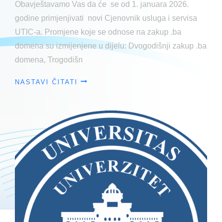
Obavještavamo Vas da će se od 1. januara 2026.
godine primjenjivati novi Cjenovnik usluga i servisa
UTIC-a. Promjene koje se odnose na zakup .ba
domena su izmijenjene u dijelu: Dvogodišnji zakup .ba
domena, Trogodišn
NASTAVI ČITATI